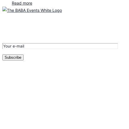
Read more
Your Inbox,
Our Stories.
Your Clicks,
Our Updates.
The BABA Events