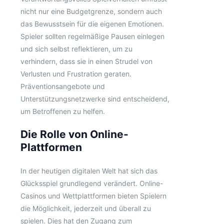
nicht nur eine Budgetgrenze, sondern auch
das Bewusstsein für die eigenen Emotionen.
Spieler sollten regelmäßige Pausen einlegen
und sich selbst reflektieren, um zu
verhindern, dass sie in einen Strudel von
Verlusten und Frustration geraten.
Präventionsangebote und
Unterstützungsnetzwerke sind entscheidend,
um Betroffenen zu helfen.
Die Rolle von Online-
Plattformen
In der heutigen digitalen Welt hat sich das
Glücksspiel grundlegend verändert. Online-
Casinos und Wettplattformen bieten Spielern
die Möglichkeit, jederzeit und überall zu
spielen. Dies hat den Zugang zum