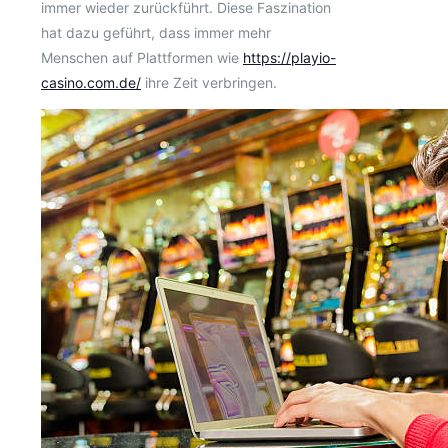
immer wieder zurückführt. Diese Faszination
hat dazu geführt, dass immer mehr
Menschen auf Plattformen wie
https://playio-
casino.com.de/
ihre Zeit verbringen.