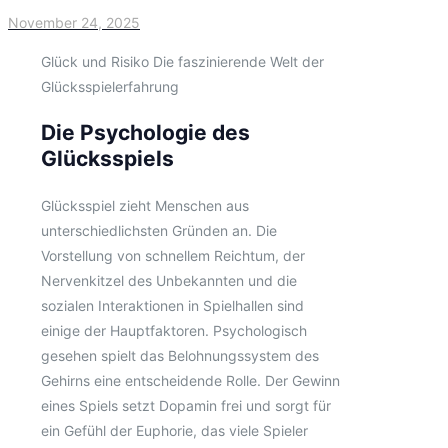
November 24, 2025
Glück und Risiko Die faszinierende Welt der
Glücksspielerfahrung
Die Psychologie des
Glücksspiels
Glücksspiel zieht Menschen aus
unterschiedlichsten Gründen an. Die
Vorstellung von schnellem Reichtum, der
Nervenkitzel des Unbekannten und die
sozialen Interaktionen in Spielhallen sind
einige der Hauptfaktoren. Psychologisch
gesehen spielt das Belohnungssystem des
Gehirns eine entscheidende Rolle. Der Gewinn
eines Spiels setzt Dopamin frei und sorgt für
ein Gefühl der Euphorie, das viele Spieler