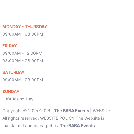
+971-50-7686634
MONDAY - THURSDAY
09:00AM - 08:00PM
FRIDAY
09:00AM - 12:00PM
03:00PM - 08:00PM
SATURDAY
09:00AM - 08:00PM
SUNDAY
Off/Closing Day
Copyright © 2025-2026 |
The BABA Events
| WEBSITE
All rights reserved. WEBSITE POLICY The Website is
maintained and managed by
The BABA Events