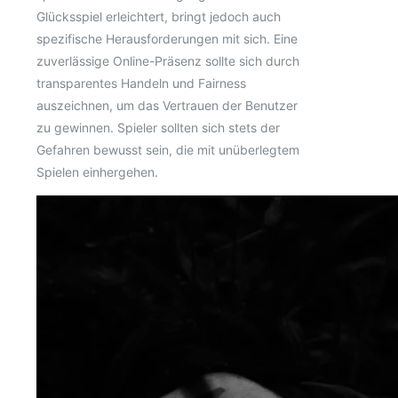
Glücksspiel erleichtert, bringt jedoch auch
spezifische Herausforderungen mit sich. Eine
zuverlässige Online-Präsenz sollte sich durch
transparentes Handeln und Fairness
auszeichnen, um das Vertrauen der Benutzer
zu gewinnen. Spieler sollten sich stets der
Gefahren bewusst sein, die mit unüberlegtem
Spielen einhergehen.